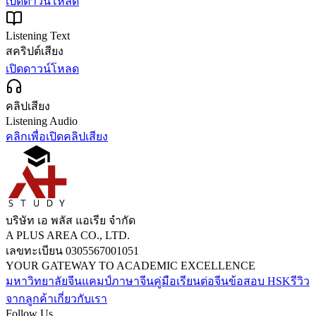
เปิด
ดาวน์โหลด
Listening Text
สคริปต์เสียง
เปิด
ดาวน์โหลด
คลิปเสียง
Listening Audio
คลิกเพื่อเปิดคลิปเสียง
บริษัท เอ พลัส แอเรีย จำกัด
A PLUS AREA CO., LTD.
เลขทะเบียน 0305567001051
YOUR GATEWAY TO ACADEMIC EXCELLENCE
มหาวิทยาลัยจีน
แคมป์ภาษาจีน
คู่มือเรียนต่อจีน
ข้อสอบ HSK
รีวิว
จากลูกค้า
เกี่ยวกับเรา
Follow Us