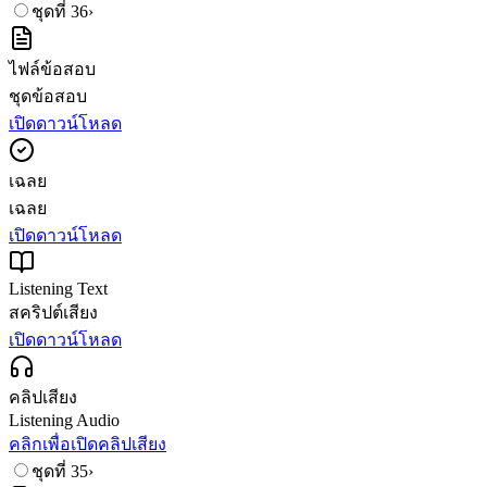
ชุดที่
36
›
ไฟล์ข้อสอบ
ชุดข้อสอบ
เปิด
ดาวน์โหลด
เฉลย
เฉลย
เปิด
ดาวน์โหลด
Listening Text
สคริปต์เสียง
เปิด
ดาวน์โหลด
คลิปเสียง
Listening Audio
คลิกเพื่อเปิดคลิปเสียง
ชุดที่
35
›