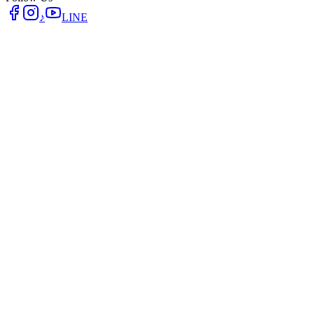
♪
LINE