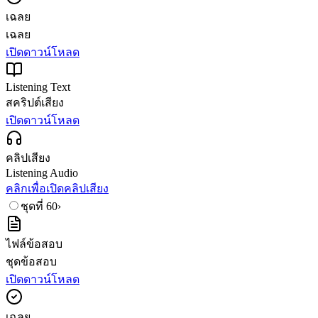
เฉลย
เฉลย
เปิด
ดาวน์โหลด
Listening Text
สคริปต์เสียง
เปิด
ดาวน์โหลด
คลิปเสียง
Listening Audio
คลิกเพื่อเปิดคลิปเสียง
ชุดที่
60
›
ไฟล์ข้อสอบ
ชุดข้อสอบ
เปิด
ดาวน์โหลด
เฉลย