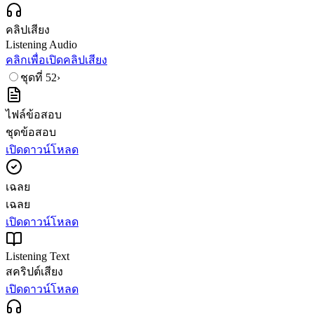
คลิปเสียง
Listening Audio
คลิกเพื่อเปิดคลิปเสียง
ชุดที่
52
›
ไฟล์ข้อสอบ
ชุดข้อสอบ
เปิด
ดาวน์โหลด
เฉลย
เฉลย
เปิด
ดาวน์โหลด
Listening Text
สคริปต์เสียง
เปิด
ดาวน์โหลด