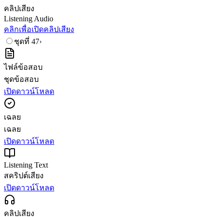
คลิปเสียง
Listening Audio
คลิกเพื่อเปิดคลิปเสียง
ชุดที่
47
›
ไฟล์ข้อสอบ
ชุดข้อสอบ
เปิด
ดาวน์โหลด
เฉลย
เฉลย
เปิด
ดาวน์โหลด
Listening Text
สคริปต์เสียง
เปิด
ดาวน์โหลด
คลิปเสียง